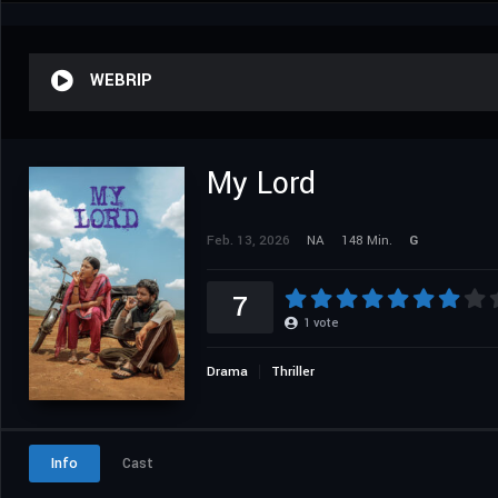
WEBRIP
My Lord
Feb. 13, 2026
NA
148 Min.
G
7
1
vote
Drama
Thriller
Info
Cast