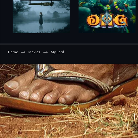
Home
Movies
My Lord