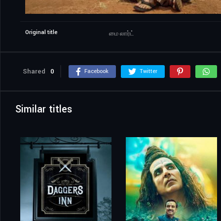
Original title
மை லார்ட்
Shared
0
Facebook
Twitter
Similar titles