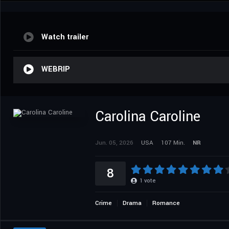
Watch trailer
WEBRIP
Carolina Caroline
Jun. 05, 2026
USA
107 Min.
NR
8
1
vote
Crime
Drama
Romance