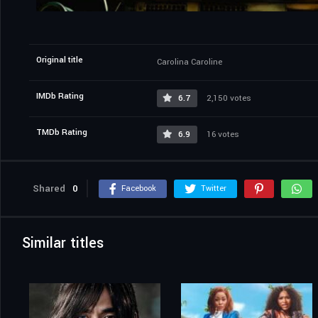
Original title
Carolina Caroline
IMDb Rating
6.7
2,150 votes
TMDb Rating
6.9
16 votes
Shared
0
Facebook
Twitter
Similar titles