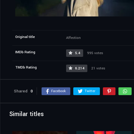
Original title
Affection
IMDb Rating
5.4
995 votes
TMDb Rating
6.214
21 votes
Shared
0
Facebook
Twitter
Similar titles