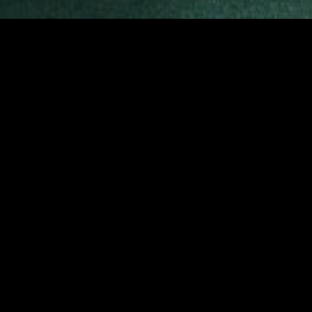
MIDASXXI adalah platform menonton film full movie
dengan subtitle Indonesia secara gratis. Ini merupakan
opsi yang tepat bagi yang tidak berlangganan layanan
streaming seperti Netflix, Disney+, HBO, dan lainnya. Film-
film terbaru selalu diperbarui dan bisa diakses melalui
TikTok, Facebook, dan Instagram. Dengan MIDASXXI,
menonton film favorit tanpa biaya tambahan menjadi
lebih menyenangkan. Ayo sambut pengalaman menonton
film yang lebih praktis dan terjangkau bersama MIDASXXI