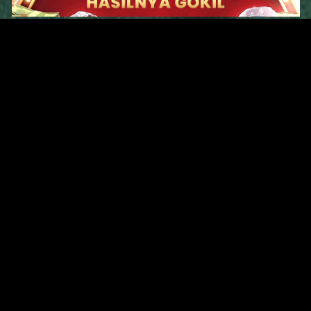
Original Series
Cate
Apple TV+
Acti
Amazon
Adve
Disney+
Ani
HBO
Com
Netflix
Dra
The CW
Horr
Sci-