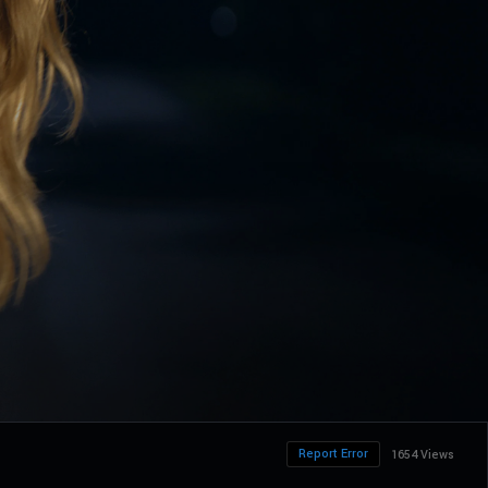
Report Error
1654 Views