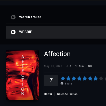
Watch trailer
WEBRIP
Affection
May. 08, 2026
USA
90 Min.
NR
7
1
vote
Horror
Science Fiction