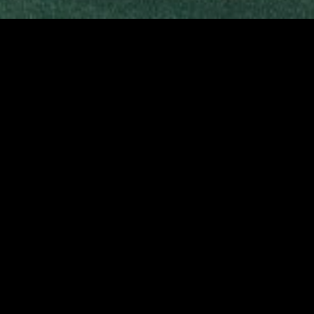
gory
MIDASXXI
on
DCEU Movies
nture
MCU Movies
me
Disney+ Movie and Series
edy
Netflix Movie and Series
ma
Marvel Studios Series
or
Coming Soon
Fi & Fantasy