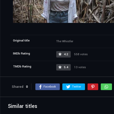
Original title
The Whistler
IMDb Rating
4.2
558 votes
TMDb Rating
5.4
13 votes
Shared
0
Facebook
Twitter
Similar titles