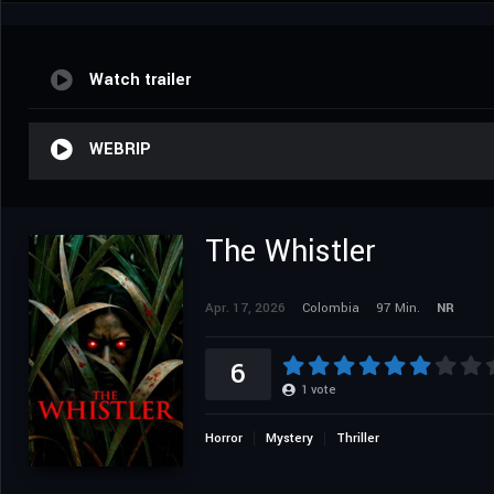
Watch trailer
WEBRIP
The Whistler
Apr. 17, 2026
Colombia
97 Min.
NR
6
1
vote
Horror
Mystery
Thriller