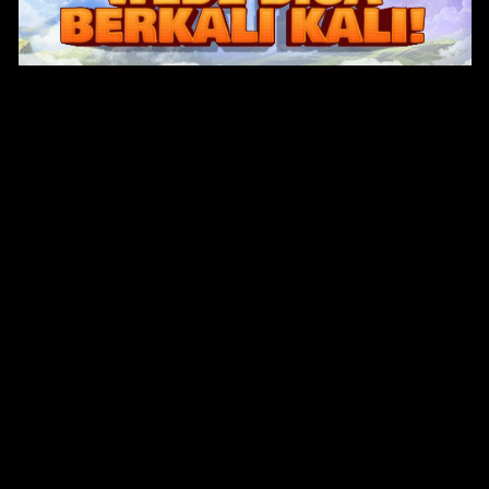
Original Series
Cate
Apple TV+
Acti
Amazon
Adve
Disney+
Ani
HBO
Com
Netflix
Dra
The CW
Horr
Sci-