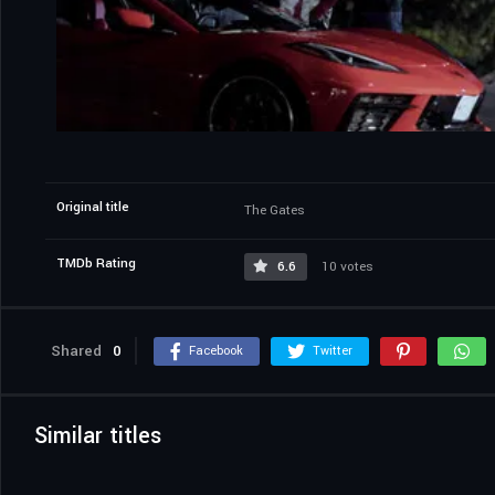
Original title
The Gates
TMDb Rating
6.6
10 votes
Shared
0
Facebook
Twitter
Similar titles