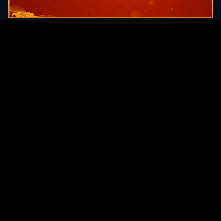
Original Series
Cate
Apple TV+
Acti
Amazon
Adve
Disney+
Ani
HBO
Com
Netflix
Dra
The CW
Horr
Sci-