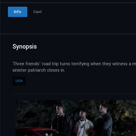
Info
Cast
Synopsis
Three friends’ road trip turns terrifying when they witness a
sinister patriarch closes in.
USA