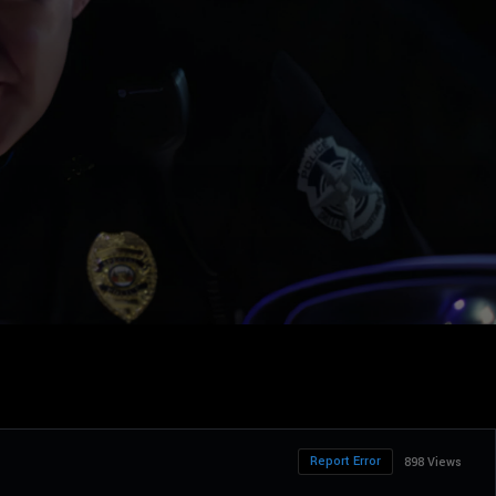
Report Error
898 Views