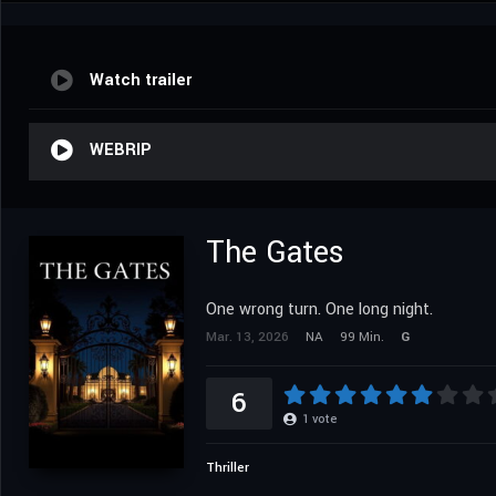
Watch trailer
WEBRIP
The Gates
One wrong turn. One long night.
Mar. 13, 2026
NA
99 Min.
G
6
1
vote
Thriller