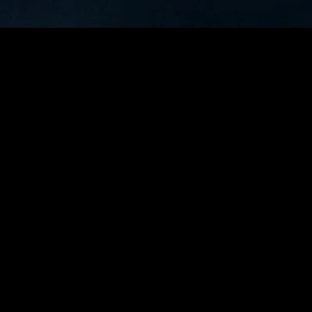
MIDASXXI adalah platform menonton film full movie
dengan subtitle Indonesia secara gratis. Ini merupakan
opsi yang tepat bagi yang tidak berlangganan layanan
streaming seperti Netflix, Disney+, HBO, dan lainnya. Film-
film terbaru selalu diperbarui dan bisa diakses melalui
TikTok, Facebook, dan Instagram. Dengan MIDASXXI,
menonton film favorit tanpa biaya tambahan menjadi
lebih menyenangkan. Ayo sambut pengalaman menonton
film yang lebih praktis dan terjangkau bersama MIDASXXI