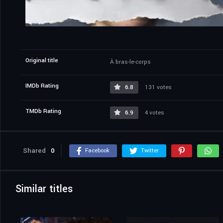
Original title
À bras-le-corps
IMDb Rating
6.8
131 votes
TMDb Rating
6.9
4 votes
Shared
0
Facebook
Twitter
Similar titles