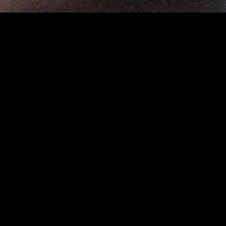
gory
MIDASXXI
on
DCEU Movies
nture
MCU Movies
me
Disney+ Movie and Series
edy
Netflix Movie and Series
ma
Marvel Studios Series
or
Coming Soon
Fi & Fantasy