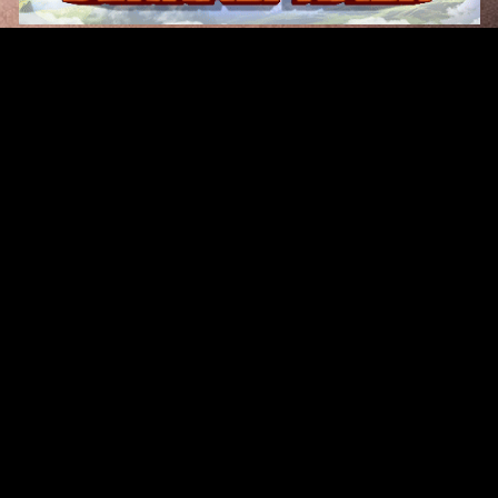
Original Series
Cate
Apple TV+
Acti
Amazon
Adve
Disney+
Ani
HBO
Com
Netflix
Dra
The CW
Horr
Sci-