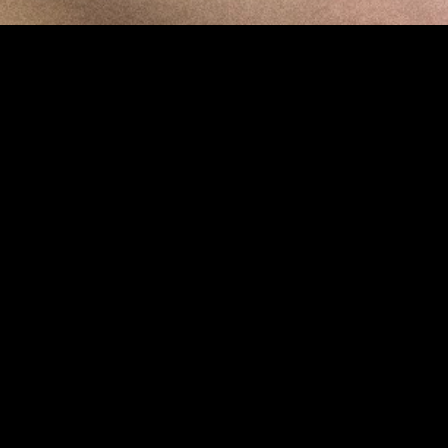
MIDASXXI adalah platform menonton film full movie
dengan subtitle Indonesia secara gratis. Ini merupakan
opsi yang tepat bagi yang tidak berlangganan layanan
streaming seperti Netflix, Disney+, HBO, dan lainnya. Film-
film terbaru selalu diperbarui dan bisa diakses melalui
TikTok, Facebook, dan Instagram. Dengan MIDASXXI,
menonton film favorit tanpa biaya tambahan menjadi
lebih menyenangkan. Ayo sambut pengalaman menonton
film yang lebih praktis dan terjangkau bersama MIDASXXI