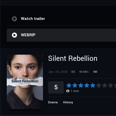
Watch trailer
WEBRIP
Silent Rebellion
Jan. 29, 2026
BE
96 Min.
NR
5
1
vote
Drama
History