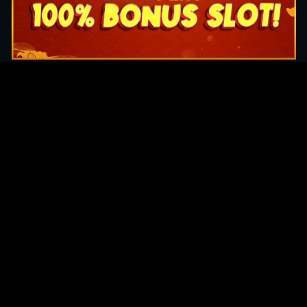
Original Series
Cate
Apple TV+
Acti
Amazon
Adve
Disney+
Ani
HBO
Com
Netflix
Dra
The CW
Horr