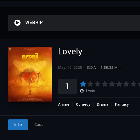
WEBRIP
Lovely
May. 16, 2025
INDIA
1:55:32 Min.
1
1
vote
Anime
Comedy
Drama
Fantasy
Info
Cast