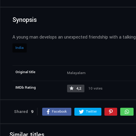
Synopsis
A young man develops an unexpected friendship with a talking
India
Original title
Malayalam
IMDb Rating
4,2
10 votes
Shared
9
Facebook
Twitter
Similar titles