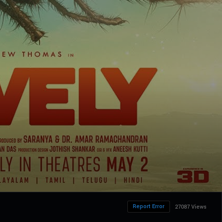
Report Error
27087 Views