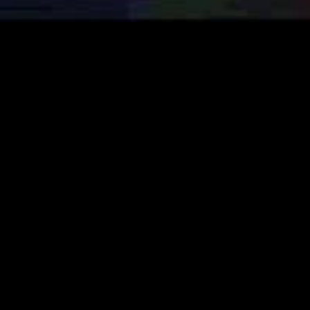
gory
MIDASXXI
on
DCEU Movies
nture
MCU Movies
me
Disney+ Movie and Series
edy
Netflix Movie and Series
ma
Marvel Studios Series
or
Coming Soon
Fi & Fantasy