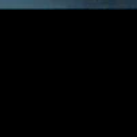
MIDASXXI adalah platform menonton film full movie
dengan subtitle Indonesia secara gratis. Ini merupakan
opsi yang tepat bagi yang tidak berlangganan layanan
streaming seperti Netflix, Disney+, HBO, dan lainnya. Film-
film terbaru selalu diperbarui dan bisa diakses melalui
TikTok, Facebook, dan Instagram. Dengan MIDASXXI,
menonton film favorit tanpa biaya tambahan menjadi
lebih menyenangkan. Ayo sambut pengalaman menonton
film yang lebih praktis dan terjangkau bersama MIDASXXI