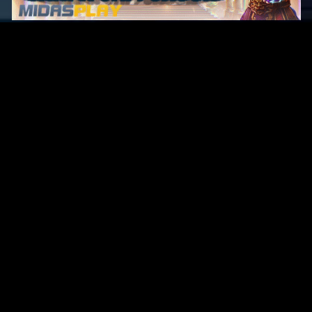
Original Series
Cate
Apple TV+
Acti
Amazon
Adve
Disney+
Ani
HBO
Com
Netflix
Dra
The CW
Horr
Sci-