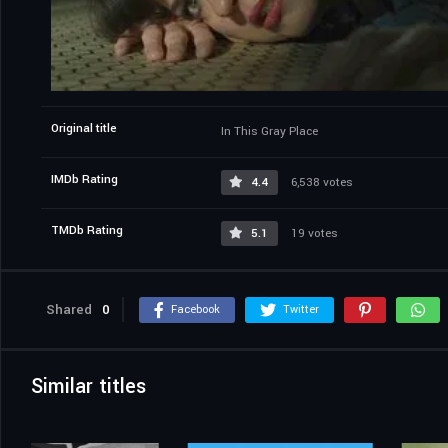
Original title
In This Gray Place
IMDb Rating
4.4
6,538 votes
TMDb Rating
5.1
19 votes
Shared
0
Facebook
Twitter
Similar titles