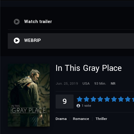
Watch trailer
WEBRIP
In This Gray Place
Jun. 25, 2019
USA
93 Min.
NR
9
1
vote
Drama
Romance
Thriller