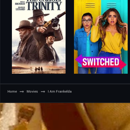
Home
Movies
I Am Frankelda