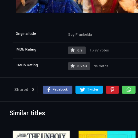
Original title
Soy Frankelda
IMDb Rating
6.9
1,797 votes
TMDb Rating
8.263
95 votes
Shared
0
Facebook
Twitter
Similar titles