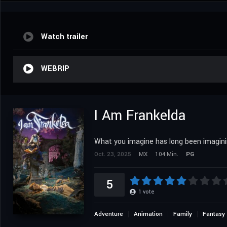
Watch trailer
WEBRIP
I Am Frankelda
What you imagine has long been imagini
Oct. 23, 2025
MX
104 Min.
PG
5
1
vote
Adventure
Animation
Family
Fantasy