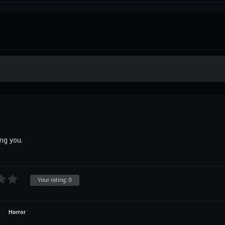
ng you.
Your rating:
0
Horror