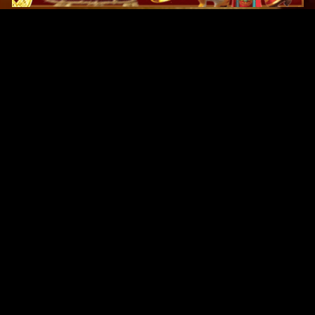
Original Series
Cate
Apple TV+
Acti
Amazon
Adve
Disney+
Ani
HBO
Com
Netflix
Dra
The CW
Horr
Sci-