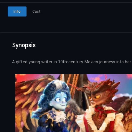
Info
Cast
Synopsis
A gifted young writer in 19th-century Mexico journeys into h