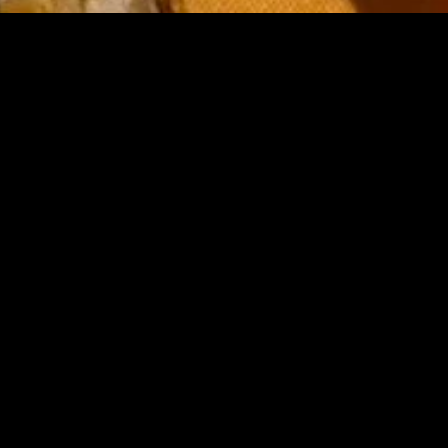
MIDASXXI adalah platform menonton film full movie
dengan subtitle Indonesia secara gratis. Ini merupakan
opsi yang tepat bagi yang tidak berlangganan layanan
streaming seperti Netflix, Disney+, HBO, dan lainnya. Film-
film terbaru selalu diperbarui dan bisa diakses melalui
TikTok, Facebook, dan Instagram. Dengan MIDASXXI,
menonton film favorit tanpa biaya tambahan menjadi
lebih menyenangkan. Ayo sambut pengalaman menonton
film yang lebih praktis dan terjangkau bersama MIDASXXI