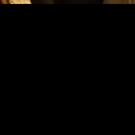
gory
MIDASXXI
on
DCEU Movies
nture
MCU Movies
me
Disney+ Movie and Series
edy
Netflix Movie and Series
ma
Marvel Studios Series
or
Coming Soon
Fi & Fantasy