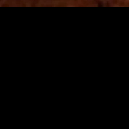
MIDASXXI adalah platform menonton film full movie
dengan subtitle Indonesia secara gratis. Ini merupakan
opsi yang tepat bagi yang tidak berlangganan layanan
streaming seperti Netflix, Disney+, HBO, dan lainnya. Film-
film terbaru selalu diperbarui dan bisa diakses melalui
TikTok, Facebook, dan Instagram. Dengan MIDASXXI,
menonton film favorit tanpa biaya tambahan menjadi
lebih menyenangkan. Ayo sambut pengalaman menonton
film yang lebih praktis dan terjangkau bersama MIDASXXI