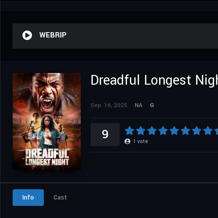
WEBRIP
Dreadful Longest Nig
Sep. 16, 2025
NA
G
9
1
vote
Info
Cast