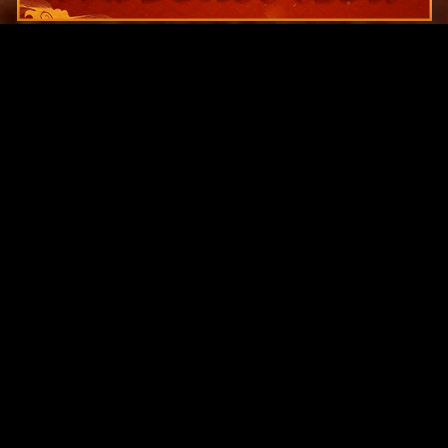
Original Series
Cate
Apple TV+
Acti
Amazon
Adve
Disney+
Ani
HBO
Com
Netflix
Dra
The CW
Horr
Sci-