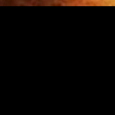
gory
MIDASXXI
on
DCEU Movies
nture
MCU Movies
me
Disney+ Movie and Series
edy
Netflix Movie and Series
ma
Marvel Studios Series
or
Coming Soon
Fi & Fantasy