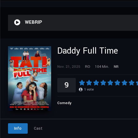
WEBRIP
Daddy Full Time
Nov. 21, 2025
RO
104 Min.
NR
9
1
vote
Comedy
Info
Cast