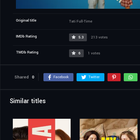
Original title
Tati Full-Time
IMDb Rating
5.3
213 votes
TMDb Rating
6
1 votes
Shared
0
Facebook
Twitter
Similar titles