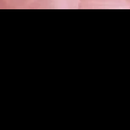
gory
MIDASXXI
on
DCEU Movies
nture
MCU Movies
me
Disney+ Movie and Series
edy
Netflix Movie and Series
ma
Marvel Studios Series
or
Coming Soon
Fi & Fantasy