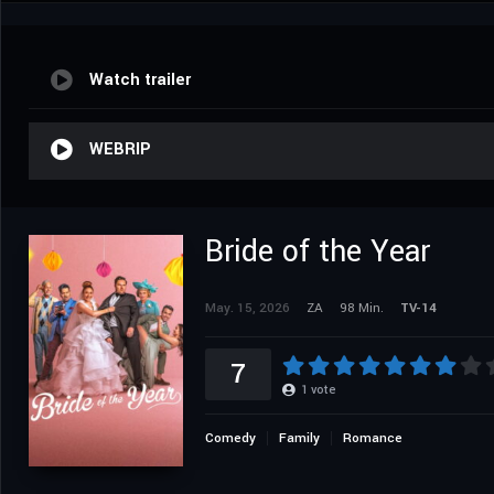
Watch trailer
WEBRIP
Bride of the Year
May. 15, 2026
ZA
98 Min.
TV-14
7
1
vote
Comedy
Family
Romance