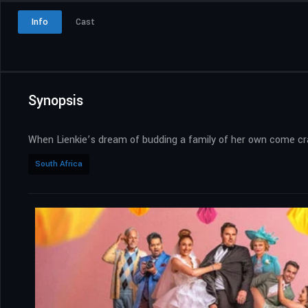
Info
Cast
Synopsis
When Lienkie’s dream of budding a family of her own come cra
South Africa