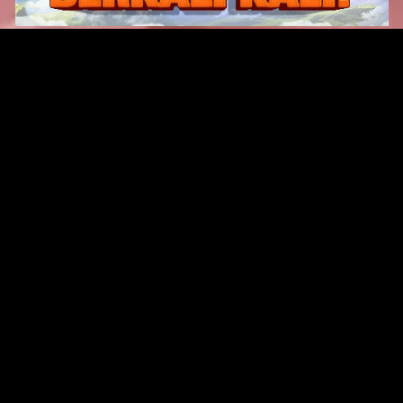
Original Series
Cate
Apple TV+
Acti
Amazon
Adve
Disney+
Ani
HBO
Com
Netflix
Dra
The CW
Horr
Sci-