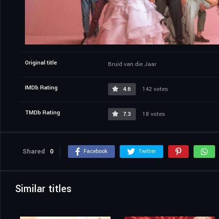
Original title
Bruid van die Jaar
IMDb Rating
4.6
142 votes
TMDb Rating
7.3
18 votes
Shared
0
Facebook
Twitter
Similar titles