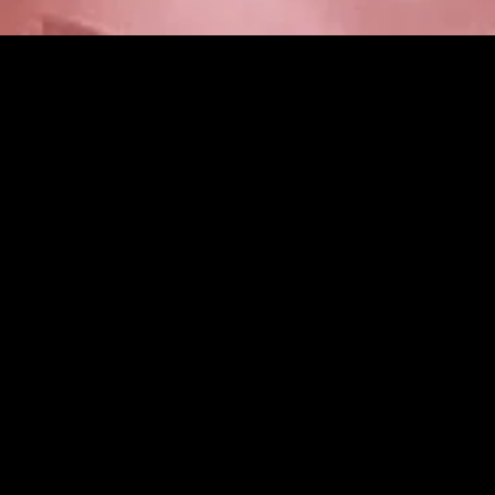
MIDASXXI adalah platform menonton film full movie
dengan subtitle Indonesia secara gratis. Ini merupakan
opsi yang tepat bagi yang tidak berlangganan layanan
streaming seperti Netflix, Disney+, HBO, dan lainnya. Film-
film terbaru selalu diperbarui dan bisa diakses melalui
TikTok, Facebook, dan Instagram. Dengan MIDASXXI,
menonton film favorit tanpa biaya tambahan menjadi
lebih menyenangkan. Ayo sambut pengalaman menonton
film yang lebih praktis dan terjangkau bersama MIDASXXI