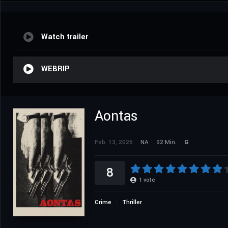
Watch trailer
WEBRIP
Aontas
Feb. 13, 2026
NA
92 Min.
G
8
1
vote
Crime
Thriller