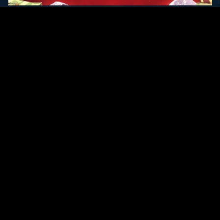
Original Series
Cate
Apple TV+
Acti
Amazon
Adve
Disney+
Ani
HBO
Com
Netflix
Dra
The CW
Horr
Sci-