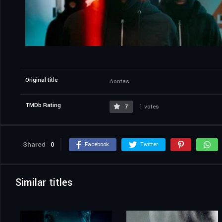
Original title
Aontas
TMDb Rating
7
1 votes
Shared
0
Facebook
Twitter
Similar titles